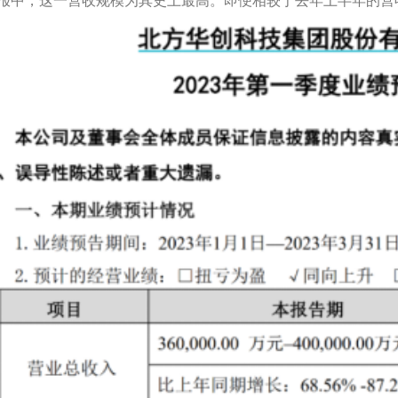
报中，这一营收规模为其史上最高。即便相较于去年上半年的营收5