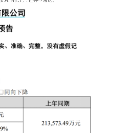
4.44亿元，也并不遥远。