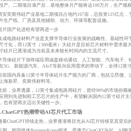
投产。二期项目满产后，基地整体月产能将达100万片，生产规
西安奕斯伟硅产业基地二期项目占地约167亩，总投资125亿元，
片生产线、厂房及其他辅助、动力、环保等配套设施。
硅片国产化进程有望再进一步
集成电路硅材料产业是支撑半导体行业发展的战略性、基础性环
尺寸化，而12英寸（300毫米）大硅片是目前芯片材料中需求
英寸硅片已逐渐成为当前及未来较长时间内的主流尺寸。
半导体硅片下游终端应用涵盖移动通信、人工智能、汽车电子、
在5G、新能源汽车、AIoT等新兴应用需求的带动下，全球12
目前国内具备12英寸半导体硅片生产能力的厂商，包括立昂微、
上海新昇、奕斯伟材料等。
此前，业界透露，12英寸集成电路用硅片，曾经98%的市场份额
应用到先进制程工艺芯片的生产中，有望解决国内12英寸硅片
，也有望再次迈出关键性一步。
3.ChatGPT热潮带动AI芯片代工市场
随着ChatGPT持续走热，业界逐渐将目光从AI芯片转移至其背
近期，韩国媒体BusinessKorea报道，受惠于ChatGPT兴起