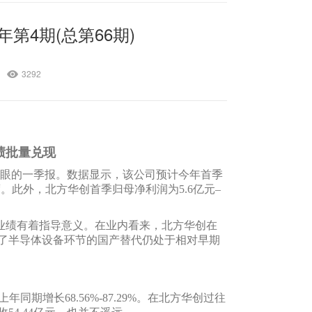
第4期(总第66期)
3292
绩批量兑现
份亮眼的一季报。数据显示，该公司预计今年首季
。此外，北方华创首季归母净利润为5.6亿元–
业绩有着指导意义。在业内看来，北方华创在
了半导体设备环节的国产替代仍处于相对早期
同期增长68.56%-87.29%。在北方华创过往