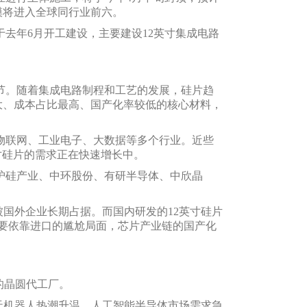
模将进入全球同行业前六。
于去年6月开工建设，主要建设12英寸集成电路
节。随着集成电路制程和工艺的发展，硅片趋
最大、成本占比最高、国产化率较低的核心材料，
物联网、工业电子、大数据等多个行业。近些
英寸硅片的需求正在快速增长中。
沪硅产业、中环股份、有研半导体、中欣晶
被国外企业长期占据。而国内研发的12英寸硅片
主要依靠进口的尴尬局面，芯片产业链的国产化
后的晶圆代工厂。
，AI聊天机器人热潮升温，人工智能半导体市场需求急