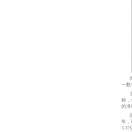
一数
称，
的净
年，
5.