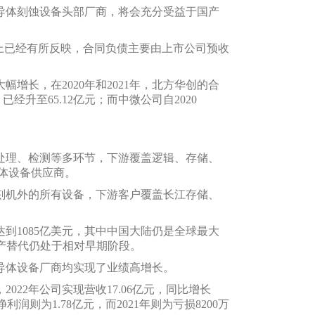
导体刻蚀设备头部厂商，将会充分受益于国产
上已经有所反映，合同负债主要由上市公司预收
增长，在2020年和2021年，北方华创的合
已经升至65.12亿元；而中微公司自2020
。
处理、检测等多环节，下游覆盖逻辑、存储、
体设备供应商。
刻机外的所有设备，下游客户覆盖长江存储、
达到1085亿美元，其中中国大陆仍是全球最大
国产替代仍处于相对早期阶段。
半导体设备厂商均实现了业绩高增长。
022年公司实现营收17.06亿元，同比增长
净利润则为1.78亿元，而2021年则为亏损8200万