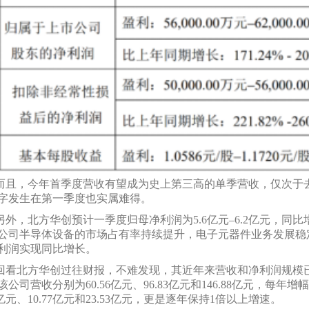
而且，今年首季度营收有望成为史上第三高的单季营收，仅次于去年三
字发生在第一季度也实属难得。
另外，北方华创预计一季度归母净利润为5.6亿元–6.2亿元，同比增长幅
公司半导体设备的市场占有率持续提升，电子元器件业务发展稳
利润实现同比增长。
回看北方华创过往财报，不难发现，其近年来营收和净利润规模已经
该公司营收分别为60.56亿元、96.83亿元和146.88亿元，每
37亿元、10.77亿元和23.53亿元，更是逐年保持1倍以上增速。